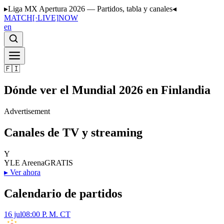
▸
Liga MX Apertura 2026 — Partidos, tabla y canales
◂
MATCH
[·LIVE]
NOW
en
🇫🇮
Dónde ver el Mundial 2026 en Finlandia
Advertisement
Canales de TV y streaming
Y
YLE Areena
GRATIS
▸
Ver ahora
Calendario de partidos
16 jul
08:00 P. M. CT