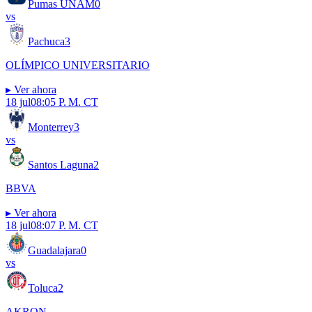
Pumas UNAM
0
vs
Pachuca
3
OLÍMPICO UNIVERSITARIO
▸
Ver ahora
18 jul
08:05 P. M. CT
Monterrey
3
vs
Santos Laguna
2
BBVA
▸
Ver ahora
18 jul
08:07 P. M. CT
Guadalajara
0
vs
Toluca
2
AKRON