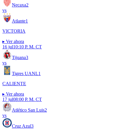
Necaxa
2
vs
Atlante
1
VICTORIA
▸
Ver ahora
16 jul
10:10 P. M. CT
Tijuana
3
vs
Tigres UANL
1
CALIENTE
▸
Ver ahora
17 jul
08:00 P. M. CT
Atlético San Luis
2
vs
Cruz Azul
3