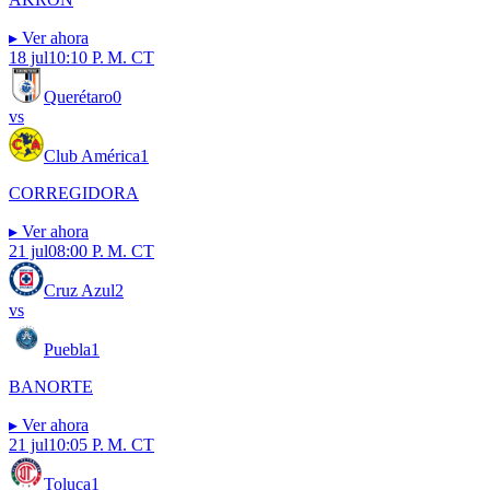
▸
Ver ahora
18 jul
10:10 P. M. CT
Querétaro
0
vs
Club América
1
CORREGIDORA
▸
Ver ahora
21 jul
08:00 P. M. CT
Cruz Azul
2
vs
Puebla
1
BANORTE
▸
Ver ahora
21 jul
10:05 P. M. CT
Toluca
1