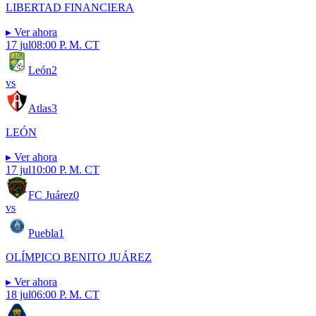
LIBERTAD FINANCIERA
▸
Ver ahora
17 jul
08:00 P. M. CT
León
2
vs
Atlas
3
LEÓN
▸
Ver ahora
17 jul
10:00 P. M. CT
FC Juárez
0
vs
Puebla
1
OLÍMPICO BENITO JUÁREZ
▸
Ver ahora
18 jul
06:00 P. M. CT