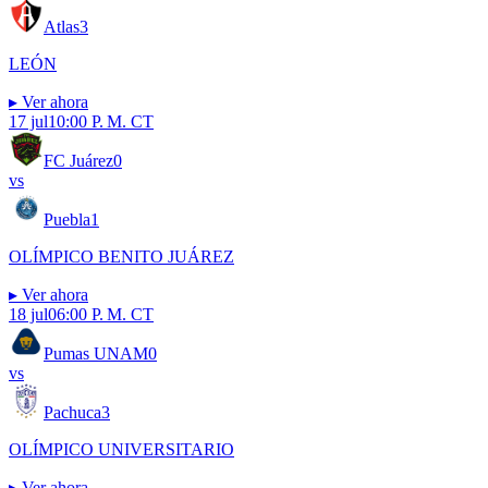
Atlas
3
LEÓN
▸
Ver ahora
17 jul
10:00 P. M. CT
FC Juárez
0
vs
Puebla
1
OLÍMPICO BENITO JUÁREZ
▸
Ver ahora
18 jul
06:00 P. M. CT
Pumas UNAM
0
vs
Pachuca
3
OLÍMPICO UNIVERSITARIO
▸
Ver ahora