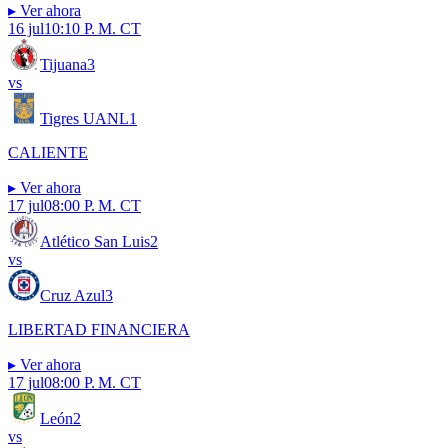
▸
Ver ahora
16 jul
10:10 P. M. CT
Tijuana
3
vs
Tigres UANL
1
CALIENTE
▸
Ver ahora
17 jul
08:00 P. M. CT
Atlético San Luis
2
vs
Cruz Azul
3
LIBERTAD FINANCIERA
▸
Ver ahora
17 jul
08:00 P. M. CT
León
2
vs