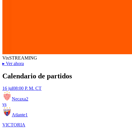
Vix
STREAMING
▸
Ver ahora
Calendario de partidos
16 jul
08:00 P. M. CT
Necaxa
2
vs
Atlante
1
VICTORIA