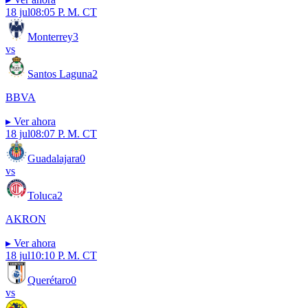
18 jul
08:05 P. M. CT
Monterrey
3
vs
Santos Laguna
2
BBVA
▸
Ver ahora
18 jul
08:07 P. M. CT
Guadalajara
0
vs
Toluca
2
AKRON
▸
Ver ahora
18 jul
10:10 P. M. CT
Querétaro
0
vs