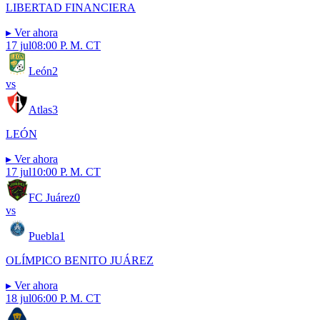
LIBERTAD FINANCIERA
▸
Ver ahora
17 jul
08:00 P. M. CT
León
2
vs
Atlas
3
LEÓN
▸
Ver ahora
17 jul
10:00 P. M. CT
FC Juárez
0
vs
Puebla
1
OLÍMPICO BENITO JUÁREZ
▸
Ver ahora
18 jul
06:00 P. M. CT