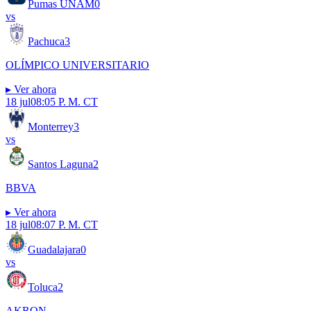
Pumas UNAM
0
vs
Pachuca
3
OLÍMPICO UNIVERSITARIO
▸
Ver ahora
18 jul
08:05 P. M. CT
Monterrey
3
vs
Santos Laguna
2
BBVA
▸
Ver ahora
18 jul
08:07 P. M. CT
Guadalajara
0
vs
Toluca
2
AKRON