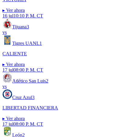
▸
Ver ahora
16 jul
10:10 P. M. CT
Tijuana
3
vs
Tigres UANL
1
CALIENTE
▸
Ver ahora
17 jul
08:00 P. M. CT
Atlético San Luis
2
vs
Cruz Azul
3
LIBERTAD FINANCIERA
▸
Ver ahora
17 jul
08:00 P. M. CT
León
2