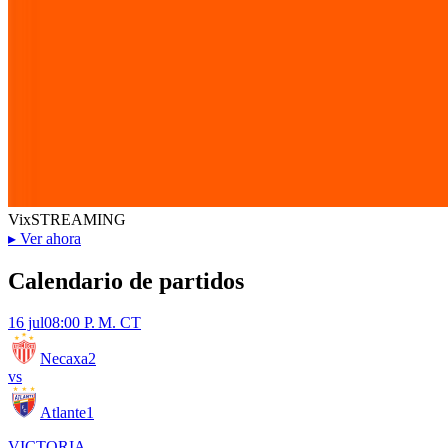
Vix
STREAMING
▸
Ver ahora
Calendario de partidos
16 jul
08:00 P. M. CT
Necaxa
2
vs
Atlante
1
VICTORIA