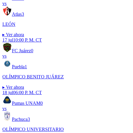
vs
Atlas
3
LEÓN
▸
Ver ahora
17 jul
10:00 P. M. CT
FC Juárez
0
vs
Puebla
1
OLÍMPICO BENITO JUÁREZ
▸
Ver ahora
18 jul
06:00 P. M. CT
Pumas UNAM
0
vs
Pachuca
3
OLÍMPICO UNIVERSITARIO